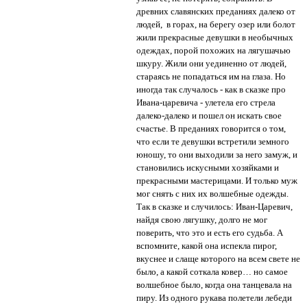
древних славянских преданиях далеко от
людей, в горах, на берегу озер или болот
жили прекрасные девушки в необычных
одеждах, порой похожих на лягушачью
шкуру. Жили они уединенно от людей,
стараясь не попадаться им на глаза. Но
иногда так случалось - как в сказке про
Ивана-царевича - улетела его стрела
далеко-далеко и пошел он искать свое
счастье. В преданиях говорится о том,
что если те девушки встретили земного
юношу, то они выходили за него замуж, и
становились искусными хозяйками и
прекрасными мастерицами. И только муж
мог снять с них их волшебные одежды.
Так в сказке и случилось: Иван-Царевич,
найдя свою лягушку, долго не мог
поверить, что это и есть его судьба. А
вспомните, какой она испекла пирог,
вкуснее и слаще которого на всем свете не
было, а какой соткала ковер… но самое
волшебное было, когда она танцевала на
пиру. Из одного рукава полетели лебеди