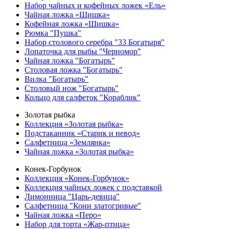
Набор чайных и кофейных ложек «Ель»
Чайная ложка «Шишка»
Кофейная ложка «Шишка»
Рюмка "Пушка"
Набор столового серебра "33 Богатыря"
Лопаточка для рыбы "Черномор"
Чайная ложка "Богатырь"
Столовая ложка "Богатырь"
Вилка "Богатырь"
Столовый нож "Богатырь"
Кольцо для салфеток "Кораблик"
Золотая рыбка
Коллекция «Золотая рыбка»
Подстаканник «Старик и невод»
Салфетница «Землянка»
Чайная ложка «Золотая рыбка»
Конек-Горбунок
Коллекция «Конек-Горбунок»
Коллекция чайных ложек с подставкой
Лимонница "Царь-девица"
Салфетница "Кони златогривые"
Чайная ложка «Перо»
Набор для торта «Жар-птица»