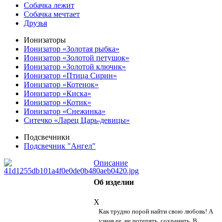
Собачка лежит
Собачка мечтает
Друзья
Ионизаторы
Ионизатор «Золотая рыбка»
Ионизатор «Золотой петушок»
Ионизатор «Золотой ключик»
Ионизатор «Птица Сирин»
Ионизатор «Котенок»
Ионизатор «Киска»
Ионизатор «Котик»
Ионизатор «Снежинка»
Ситечко «Ларец Царь-девицы»
Подсвечники
Подсвечник "Ангел"
Описание
Об изделии
X
Как трудно порой найти свою любовь! А
узнав ее, не потерять, сохранить. В