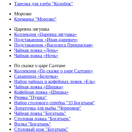
Тарелка для хлеба "Колобок"
Морозко
Креманка "Морозко"
Царевна лягушка
Коллекция «Царевна лягушка»
Подстаканник «Иван-царевич»
Подстаканник «Василиса Прекрасная»
Чайная ложка «День»
Чайная ложка «Ночь»
По сказке о царе Салтане
Коллекция «По сказке о царе Салтане»
Сахарница «Белочка»
Набор чайных и кофейных ложек «Ель»
Чайная ложка «Шишка»
Кофейная ложка «Шишка»
Рюмка "Пушка"
Набор столового серебра "33 Богатыря"
Лопаточка для рыбы "Черномор"
Чайная ложка "Богатырь"
Столовая ложка "Богатырь"
Вилка "Богатырь"
Столовый нож "Богатырь"