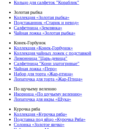
Кольцо для салфеток "Кораблик"
Золотая рыбка
Коллекция «Золотая рыбка»
Подстаканник «Старик и невод»
Салфетница «Землянка»
Чайная ложка «Золотая рыбка»
Конек-Горбунок
Коллекция «Конек-Горбунок»
Коллекция чайных ложек с подставкой
Лимонница "Царь-девица"
Салфетница "Кони златогривые"
Чайная ложка «Перо»
Набор для торта «Жар-птица»
Лопаточка для торта «Жар-Птица»
По щучьему велению
Икорница «По щучьему велению»
Лопаточка для икры «Щука»
Курочка ряба
Коллекция «Курочка ряба»
Подставка под яйцо «Курочка Ряба»
Солонка «Золотое яичко»