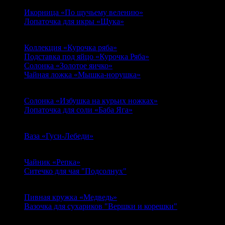
По щучьему велению
Икорница «По щучьему велению»
Лопаточка для икры «Щука»
Курочка ряба
Коллекция «Курочка ряба»
Подставка под яйцо «Курочка Ряба»
Солонка «Золотое яичко»
Чайная ложка «Мышка-норушка»
Избушка на курьих ножках
Солонка «Избушка на курьих ножках»
Лопаточка для соли «Баба Яга»
Гуси-Лебеди
Ваза «Гуси-Лебеди»
Репка
Чайник «Репка»
Ситечко для чая "Подсолнух"
Мужик и Медведь
Пивная кружка «Медведь»
Вазочка для сухариков "Вершки и корешки"
Вдохновение